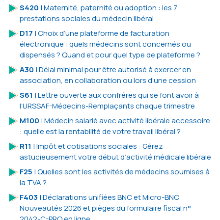
S420
| Maternité, paternité ou adoption : les 7
prestations sociales du médecin libéral
D17
| Choix d’une plateforme de facturation
électronique : quels médecins sont concernés ou
dispensés ? Quand et pour quel type de plateforme ?
A30
| Délai minimal pour être autorisé à exercer en
association, en collaboration ou lors d’une cession
S61
| Lettre ouverte aux confrères qui se font avoir à
l’URSSAF-Médecins-Remplaçants chaque trimestre
M100
| Médecin salarié avec activité libérale accessoire
: quelle est la rentabilité de votre travail libéral ?
R11
| Impôt et cotisations sociales : Gérez
astucieusement votre début d’activité médicale libérale
F25
| Quelles sont les activités de médecins soumises à
la TVA ?
F403
| Déclarations unifiées BNC et Micro-BNC
Nouveautés 2026 et pièges du formulaire fiscal n°
2042-C-PRO en ligne