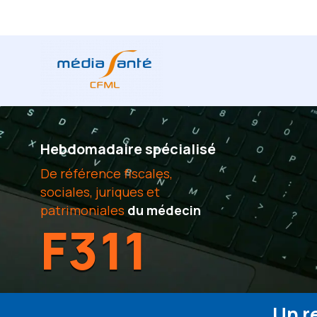
Hebdomadaire spécialisé
De référence fiscales,
sociales, juriques et
patrimoniales
du médecin
F311
Un r