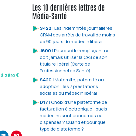
Les 10 dernières lettres de
Média-Santé
S422
| Les indemnités journalières
CPAM des arrêts de travail de moins
de 90 jours du médecin libéral
J600
| Pourquoi le remplaçant ne
doit jamais utiliser la CPS de son
titulaire libéral (Carte de
Professionnel de Santé)
 à zéro €
S420
| Maternité, paternité ou
adoption : les 7 prestations
sociales du médecin libéral
D17
| Choix d’une plateforme de
facturation électronique : quels
médecins sont concernés ou
dispensés ? Quand et pour quel
type de plateforme ?