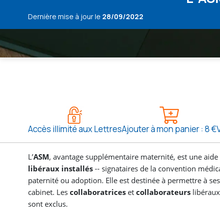
Dernière mise à jour le
28/09/2022
Accès illimité aux Lettres
Ajouter à mon panier : 8 €
L’
ASM
, avantage supplémentaire maternité, est une aide 
libéraux installés
-- signataires de la convention médica
paternité ou adoption. Elle est destinée à permettre à ses
cabinet. Les
collaboratrices
et
collaborateurs
libéraux
sont exclus.