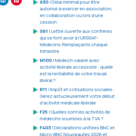
A30
| Délai minimal pour être
autorisé à exercer en association,
en collaboration ou lors d’une
cession
S61
| Lettre ouverte aux confrères
qui se font avoir à l’URSSAF-
Médecins-Remplaçants chaque
trimestre
M100
| Médecin salarié avec
activité libérale accessoire : quelle
est la rentabilité de votre travail
libéral ?
R11
| Impôt et cotisations sociales :
Gérez astucieusement votre début
d’activité médicale libérale
F25
| Quelles sont les activités de
médecins soumises à la TVA ?
F403
| Déclarations unifiées BNC et
Micro-BNC Nouveautés 2026 et