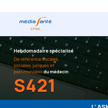
Hebdomadaire spécialisé
De référence fiscales,
sociales, juriques et
patrimoniales
du médecin
S421
L’ A