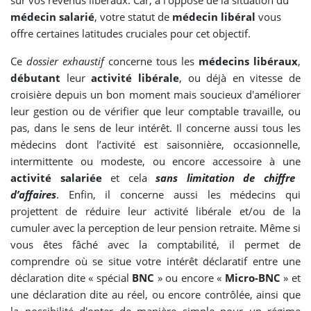
sur vos revenus libéraux. Car, à l'opposé de la situation du
médecin salarié
, votre statut de
médecin libéral
vous
offre certaines latitudes cruciales pour cet objectif.
Ce
dossier exhaustif
concerne tous les
médecins libéraux
,
débutant
leur
activité libérale
, ou déjà en vitesse de
croisière depuis un bon moment mais soucieux d'améliorer
leur gestion ou de vérifier que leur comptable travaille, ou
pas, dans le sens de leur intérêt. Il concerne aussi tous les
médecins dont l’activité est saisonnière, occasionnelle,
intermittente ou modeste, ou encore accessoire à une
activité salariée
et cela
sans limitation de chiffre
d’affaires
. Enfin, il concerne aussi les médecins qui
projettent de réduire leur activité libérale et/ou de la
cumuler avec la perception de leur pension retraite. Même si
vous êtes fâché avec la comptabilité, il permet de
comprendre où se situe votre intérêt déclaratif entre une
déclaration dite « spécial
BNC
» ou encore «
Micro-BNC
» et
une déclaration dite au réel, ou encore contrôlée, ainsi que