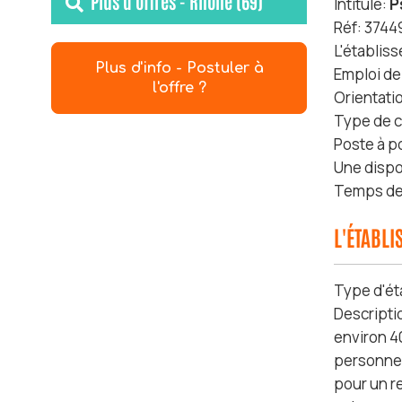
Plus d'offres - Rhône (69)
Intitulé:
P
Réf: 3744
L'établis
Plus d'info - Postuler à
Emploi de
l'offre ?
Orientati
Type de c
Poste à p
Une dispo
Temps de 
L'ÉTABL
Type d'ét
Descripti
environ 4
personnes
pour un re