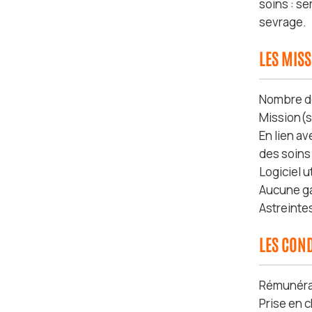
soins : se
sevrage.
LES MIS
Nombre de 
Mission(s
En lien av
des soins 
Logiciel u
Aucune ga
Astreintes
LES COND
Rémunérat
Prise en 