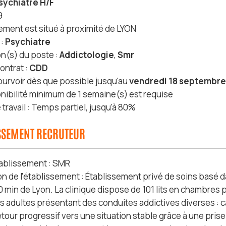
sychiatre H/F
9
sement est situé à proximité de LYON
 :
Psychiatre
on(s) du poste :
Addictologie
,
Smr
ontrat :
CDD
ourvoir dès que possible jusqu'au
vendredi 18 septembre
nibilité minimum de 1 semaine(s) est requise
travail : Temps partiel, jusqu'à 80%
ISSEMENT RECRUTEUR
ablissement : SMR
on de l'établissement : Établissement privé de soins basé
0 min de Lyon. La clinique dispose de 101 lits en chambres 
 adultes présentant des conduites addictives diverses : 
tour progressif vers une situation stable grâce à une prise