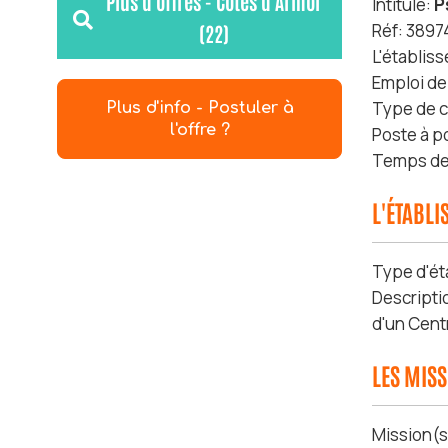
Plus d'offres - Côtes d'Armor
Intitulé:
P
Réf: 3897
(22)
L'établis
Emploi de
Type de c
Plus d'info - Postuler à
l'offre ?
Poste à p
Temps de 
L'ÉTABL
Type d'ét
Descripti
d'un Cent
LES MIS
Mission(s