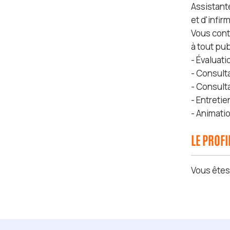
Assistante
et d'infir
Vous cont
à tout pub
- Évaluati
- Consult
- Consul
- Entretie
- Animati
LE PROF
Vous ête