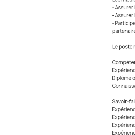
- Assurer
- Assurer 
- Partici
partenair
Le poste 
Compéten
Expérience
Diplôme o
Connaissa
Savoir-fai
Expérien
Expérienc
Expérienc
Expérienc