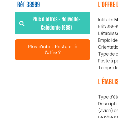
Réf 38999
L'OFFRE 
Plus d'offres - Nouvelle-
Intitulé:
M
Réf: 3899
Calédonie (988)
L'établis
Emploi de
Orientati
Plus d'info - Postuler à
l'offre ?
Type de c
Poste à p
Temps de 
L'ÉTABL
Type d'ét
Descripti
(avion) d
Le pôle sa