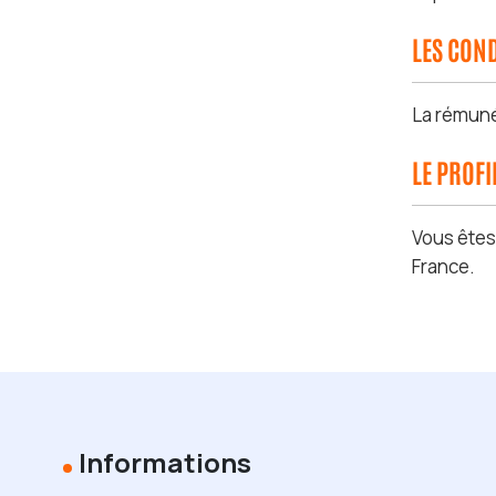
LES COND
La rémuné
LE PROF
Vous ête
France.
Informations