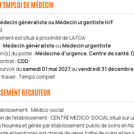
D'EMPLOI DE MÉDECIN
édecin généraliste ou Médecin urgentiste H/F
9
sement est situé à proximité de LA FOA
 :
Médecin généraliste
ou
Médecin urgentiste
on(s) du poste :
Médecine d'urgence
,
Centre de santé
,
D
ontrat :
CDD
ourvoir du
samedi 01 mai 2027
au
vendredi 31 décembre
travail : Temps complet
ISSEMENT RECRUTEUR
ablissement : Médico-social
on de l'établissement : CENTRE MEDICO-SOCIAL situé sur un
e Nouméa et gérée par établissement public de soins en N
nté et territoires est chargé de gérer l'offre de soins et le