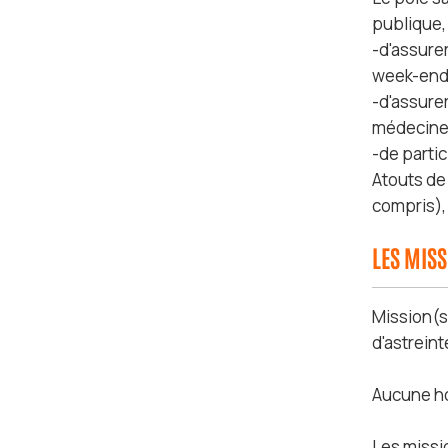
publique, 
-d'assure
week-ends
-d'assurer
médecine 
-de parti
Atouts de 
compris),
LES MIS
Mission(s)
d'astrein
Aucune hos
Les missio