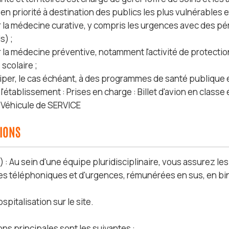
en priorité à destination des publics les plus vulnérables e
r la médecine curative, y compris les urgences avec des pér
) ;
 la médecine préventive, notamment l'activité de protection 
scolaire ;
ciper, le cas échéant, à des programmes de santé publique e
l'établissement : Prises en charge : Billet d'avion en class
 Véhicule de SERVICE
SIONS
 : Au sein d'une équipe pluridisciplinaire, vous assurez le
tes téléphoniques et d'urgences, rémunérées en sus, en bin
pitalisation sur le site.
ns principales sont les suivantes :