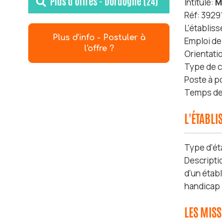
Plus d'offres - Dordogne (24)
Intitulé:
M
Réf: 3929
L'établis
Plus d'info - Postuler à
Emploi de
l'offre ?
Orientati
Type de c
Poste à p
Temps de 
L'ÉTABL
Type d'ét
Descripti
d'un étab
handicap 
LES MIS