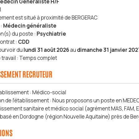
édecin Généraliste H/F
1
sement est situé à proximité de BERGERAC
 :
Médecin généraliste
on(s) du poste :
Psychiatrie
ontrat :
CDD
ourvoir du
lundi 31 août 2026
au
dimanche 31 janvier 202
travail : Temps complet
ISSEMENT RECRUTEUR
ablissement : Médico-social
on de l'établissement : Nous proposons un poste en MED
lissement sanitaire et médico social (agrément MAS, FAM, 
basé en Dordogne (région Nouvelle Aquitaine) près de Ber
SIONS