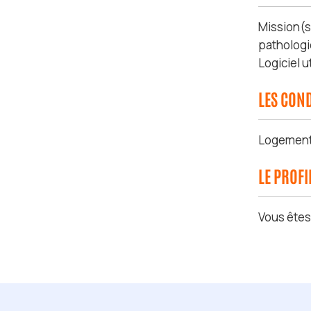
Mission(s
pathologi
Logiciel u
LES COND
Logement m
LE PROF
Vous ête