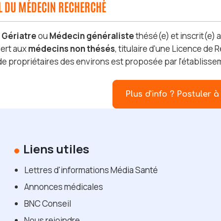
IL DU MÉDECIN RECHERCHÉ
s
Gériatre
ou
Médecin généraliste
thésé(e) et inscrit(e) 
ert aux
médecins non thésés
, titulaire d'une Licence de
 de propriétaires des environs est proposée par l'établiss
Plus d'info ? Postuler à 
Liens utiles
Lettres d'informations Média Santé
Annonces médicales
BNC Conseil
Nous rejoindre