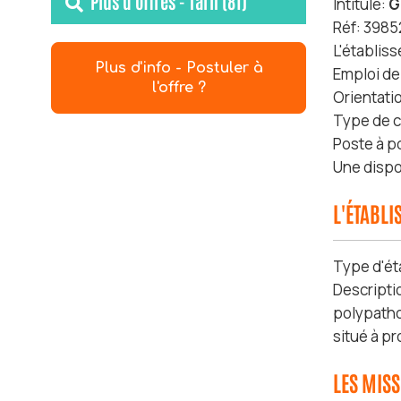
Plus d'offres - Tarn (81)
Intitulé:
G
Réf: 3985
L'établiss
Plus d'info - Postuler à
Emploi de
l'offre ?
Orientati
Type de c
Poste à p
Une dispo
L'ÉTABL
Type d'ét
Descripti
polypatho
situé à pr
LES MIS