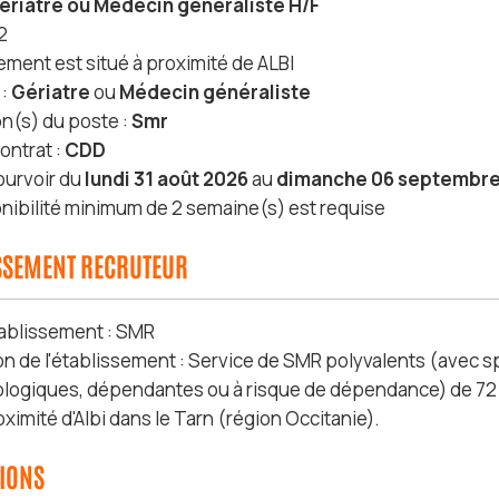
ériatre ou Médecin généraliste H/F
2
ement est situé à proximité de ALBI
 :
Gériatre
ou
Médecin généraliste
on(s) du poste :
Smr
ontrat :
CDD
ourvoir du
lundi 31 août 2026
au
dimanche 06 septembre
nibilité minimum de 2 semaine(s) est requise
ISSEMENT RECRUTEUR
ablissement : SMR
on de l'établissement : Service de SMR polyvalents (avec s
logiques, dépendantes ou à risque de dépendance) de 72 lit
oximité d'Albi dans le Tarn (région Occitanie).
SIONS