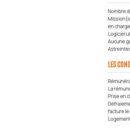
Nombre de 
Mission(s)
en charge 
Logiciel u
Aucune ga
Astreinte
LES COND
Rémunérat
La rémuné
Prise en 
Défraieme
facture l
Logement 