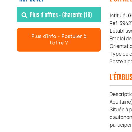
Plus d'offres - Charente (16)
Intitulé:
G
Réf: 3942
L'établis
Plus d'info - Postuler à
Emploi de
l'offre ?
Orientati
Type de c
Poste à p
L'ÉTABL
Descripti
Aquitaine
Située à 
d'autonom
participe