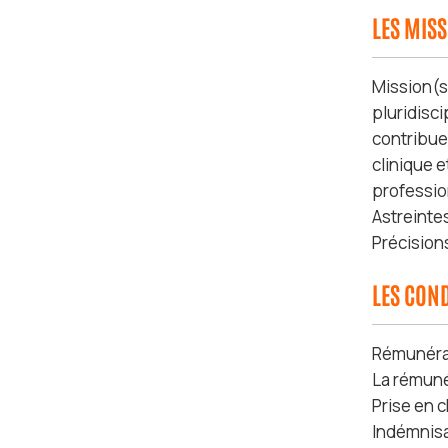
LES MIS
Mission(s)
pluridisci
contribuer
clinique e
professio
Astreintes
Précisions
LES COND
Rémunérat
La rémuné
Prise en 
Indémnisa