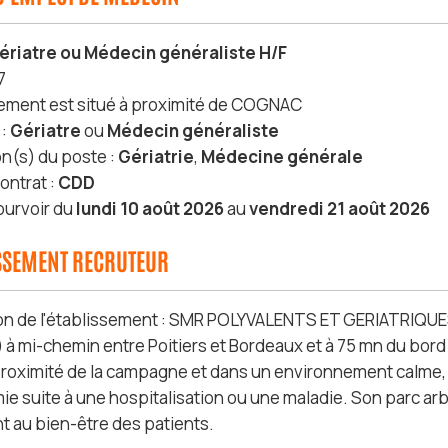
ériatre ou Médecin généraliste H/F
7
sement est situé à proximité de COGNAC
 :
Gériatre
ou
Médecin généraliste
on(s) du poste :
Gériatrie
,
Médecine générale
ontrat :
CDD
ourvoir du
lundi 10 août 2026
au
vendredi 21 août 2026
ISSEMENT RECRUTEUR
on de l'établissement : SMR POLYVALENTS ET GERIATRIQUES
) à mi-chemin entre Poitiers et Bordeaux et à 75 mn du bord
proximité de la campagne et dans un environnement calme, l
ie suite à une hospitalisation ou une maladie. Son parc arb
nt au bien-être des patients.