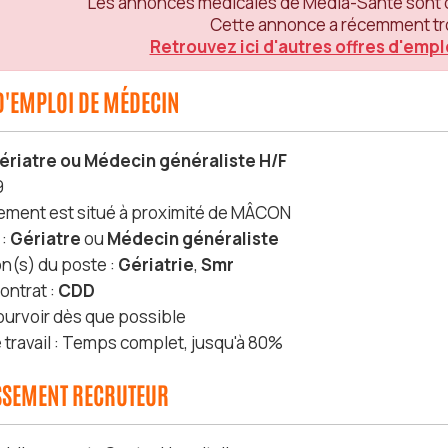
Les annonces médicales de Média-Santé sont q
Cette annonce a récemment tr
Retrouvez ici d'autres offres d'empl
D'EMPLOI DE MÉDECIN
ériatre ou Médecin généraliste H/F
9
sement est situé à proximité de MÂCON
 :
Gériatre
ou
Médecin généraliste
on(s) du poste :
Gériatrie
,
Smr
ontrat :
CDD
ourvoir dès que possible
travail : Temps complet, jusqu'à 80%
ISSEMENT RECRUTEUR