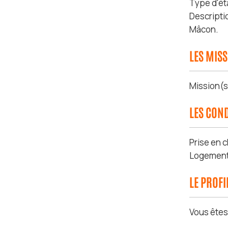
Type d'ét
Descripti
Mâcon.
LES MIS
Mission(s)
LES COND
Prise en 
Logement m
LE PROF
Vous ête