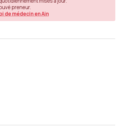
uotidiennement mises à jour.
ouvé preneur.
oi de médecin en Ain