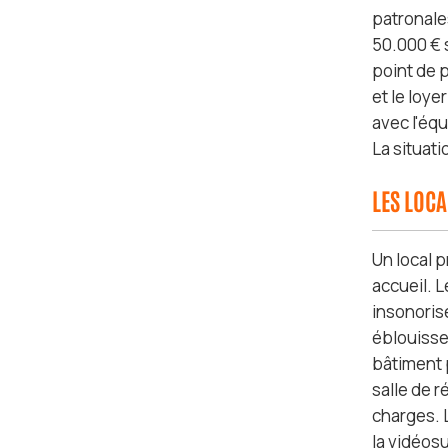
patronales
50.000 € 
point de p
et le loye
avec l'équ
La situat
LES LOC
Un local p
accueil. 
insonorisé
éblouisse
bâtiment 
salle de 
charges. 
la vidéosu