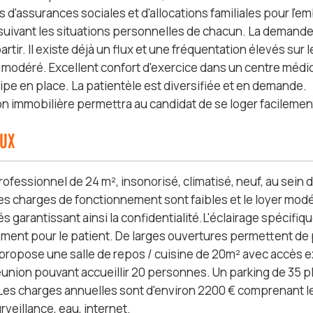
 d'assurances sociales et d'allocations familiales pour l'e
suivant les situations personnelles de chacun. La demande 
artir. Il existe déjà un flux et une fréquentation élevés su
r modéré. Excellent confort d'exercice dans un centre médic
ipe en place. La patientèle est diversifiée et en demande.
ion immobilière permettra au candidat de se loger facilemen
AUX
rofessionnel de 24 m², insonorisé, climatisé, neuf, au sein
Les charges de fonctionnement sont faibles et le loyer modé
s garantissant ainsi la confidentialité.L'éclairage spécifi
ment pour le patient. De larges ouvertures permettent de pr
propose une salle de repos / cuisine de 20m² avec accès ext
réunion pouvant accueillir 20 personnes. Un parking de 35 p
Les charges annuelles sont d'environ 2200 € comprenant le 
rveillance, eau, internet.