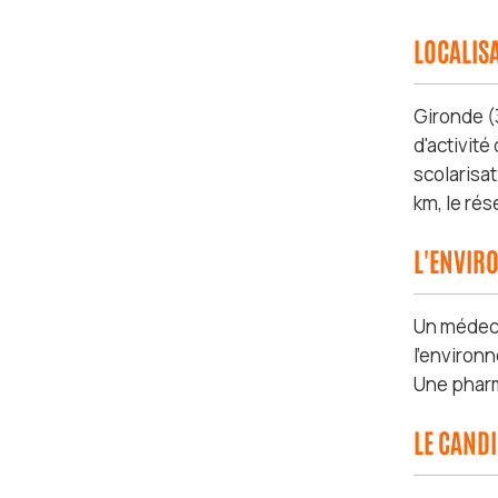
LOCALIS
Gironde (3
d'activité
scolarisat
km, le rés
L'ENVIR
Un médeci
l'environ
Une pharm
LE CAND