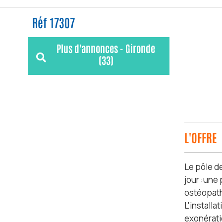
Réf 17307
Plus d'annonces - Gironde
(33)
L'OFFRE
Le pôle d
jour :une
ostéopath
L'installa
exonératio