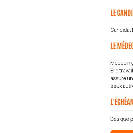
LE CAND
Candidat
LE MÉDEC
Médecin gé
Elle trava
assure un
deux autr
L'ÉCHÉA
Dès que p