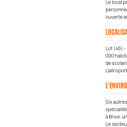
Le local 
personnel.
ouverte au
LOCALIS
Lot (46) -
000 habit
de scolari
L'aéroport
L'ENVIR
Six autres
spécialit
à Brive, u
Le secteu