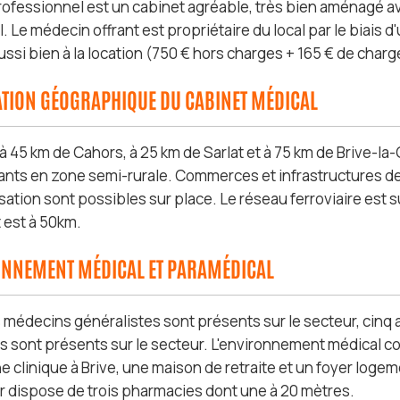
professionnel est un cabinet agréable, très bien aménagé
 Le médecin offrant est propriétaire du local par le biais d'
ssi bien à la location (750 € hors charges + 165 € de charg
ATION GÉOGRAPHIQUE DU CABINET MÉDICAL
 à 45 km de Cahors, à 25 km de Sarlat et à 75 km de Brive-la-G
ants en zone semi-rurale. Commerces et infrastructures de 
sation sont possibles sur place. Le réseau ferroviaire est s
 est à 50km.
ONNEMENT MÉDICAL ET PARAMÉDICAL
 médecins généralistes sont présents sur le secteur, cinq a
és sont présents sur le secteur. L'environnement médical c
ne clinique à Brive, une maison de retraite et un foyer logem
r dispose de trois pharmacies dont une à 20 mètres.