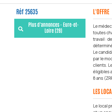
Réf 25635
L'OFFRE
Plus d'annonces - Eure-et-
Le médeci
Loire (28)
toutes ch
travail :
déterminé
Le candid
par le mod
clients. L
éligibles 
8 ans (ZR
LES LOC
Le local p