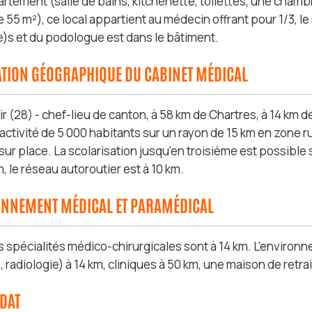
artement (salle de bains, kitchenette, toilettes, une cha
 55 m²), ce local appartient au médecin offrant pour 1/3, l
(e)s et du podologue est dans le bâtiment.
ATION GÉOGRAPHIQUE DU CABINET MÉDICAL
ir (28) - chef-lieu de canton, à 58 km de Chartres, à 14 km 
activité de 5 000 habitants sur un rayon de 15 km en zone r
ur place. La scolarisation jusqu'en troisième est possible s
m, le réseau autoroutier est à 10 km.
ONNEMENT MÉDICAL ET PARAMÉDICAL
s spécialités médico-chirurgicales sont à 14 km. L'enviro
radiologie) à 14 km, cliniques à 50 km, une maison de retrai
IDAT