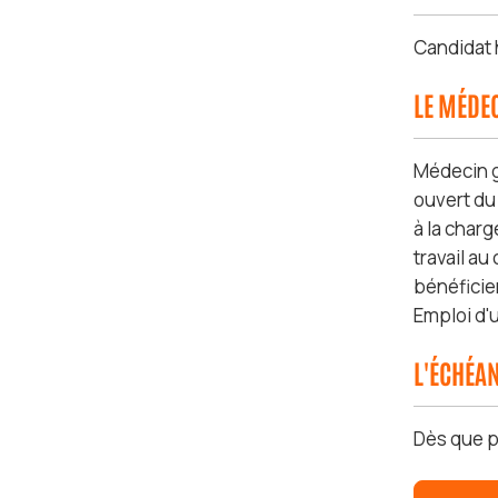
Candidat
LE MÉDEC
Médecin g
ouvert du 
à la charg
travail a
bénéficie
Emploi d'
L'ÉCHÉA
Dès que p