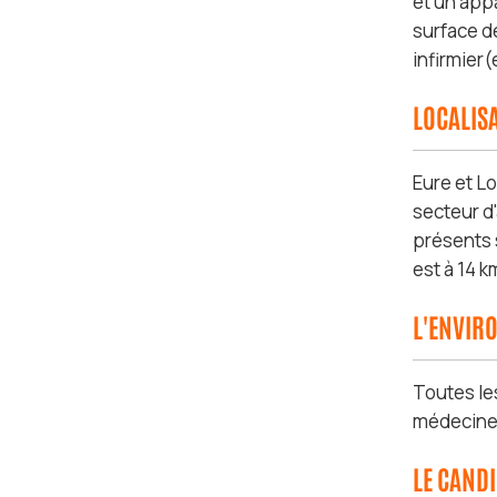
et un app
surface de
infirmier
LOCALIS
Eure et Lo
secteur d'
présents s
est à 14 k
L'ENVIR
Toutes le
médecine, 
LE CAND